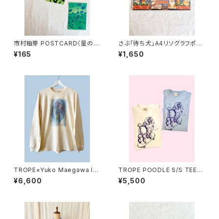
市村柚芽 POSTCARD〈星の散
さぶ「待ち犬」A4リソグラフポス
歩〉
ター
¥165
¥1,650
TROPE×Yuko Maegawa IRI
TROPE POODLE S/S TEE
S TEE L/S
(organic cotton)
¥6,600
¥5,500