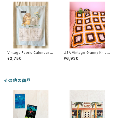
Vintage Fabric Calendar 19
USA Vintage Granny Knit Br
87
anket
¥2,750
¥6,930
その他の商品