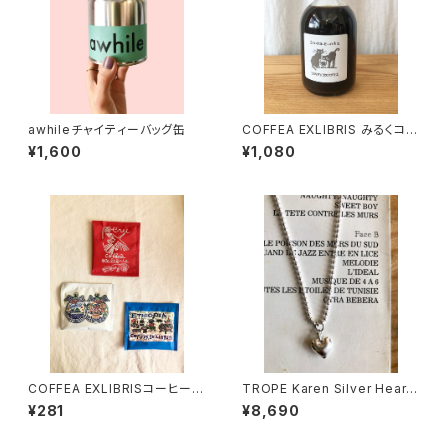
awhileチャイティーバッグ缶
COFFEA EXLIBRIS みるくコー
ヒーのもと (カフェインレス・希
¥1,600
¥1,080
釈用・加糖）
COFFEA EXLIBRISコーヒーバ
TROPE Karen Silver Heart
ッグ
Charm × silver925 Necklac
¥281
¥8,690
e