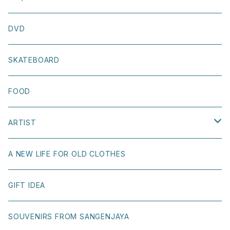
TIRED
SCARF
NECKLACE
INTERIOR
DVD
LOST SOUL SKATEBOARDS
OTHER
STICKER
SKATEBOARD
WELCOME SKATEBOARDS
BOOK COVER
FOOD
GIRL SKATEBOARDS
POSTCARD
ARTIST
KAAPETTO
OTHER
Naoki Shoji
A NEW LIFE FOR OLD CLOTHES
T.U.（Transportation Unit）
Ray Gurz
GIFT IDEA
BONNE MAISON
Yuri Hasegawa
SOUVENIRS FROM SANGENJAYA