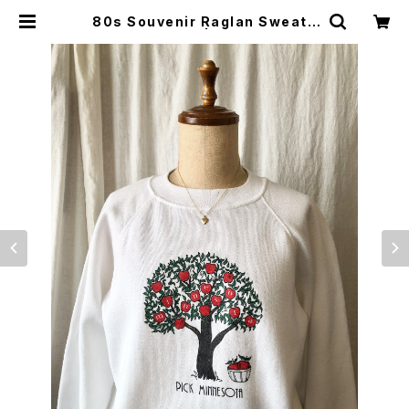
80s Souvenir Raglan Sweats
hirt | TROPE