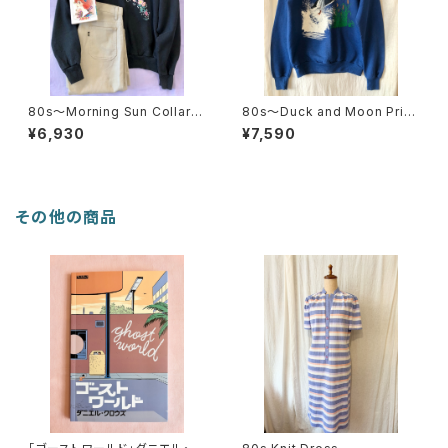
80s〜Morning Sun Collare
80s〜Duck and Moon Print
d Sweatshirt
Sweatshirt
¥6,930
¥7,590
その他の商品