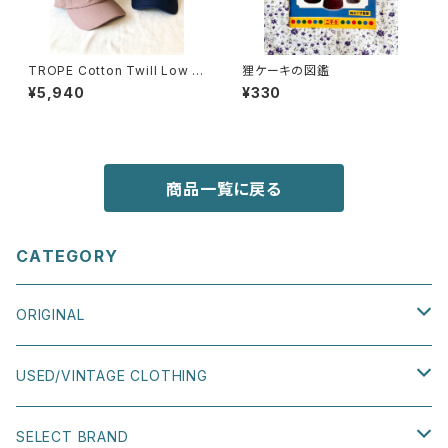
TROPE Cotton Twill Low C
狸ケーキの図鑑
ap
¥5,940
¥330
商品一覧に戻る
CATEGORY
ORIGINAL
TEE
USED/VINTAGE CLOTHING
SWEATSHIRT
TOPS
SELECT BRAND