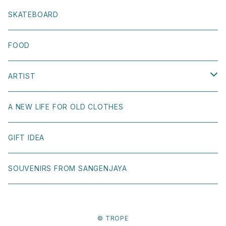
LOST SOUL SKATEBOARDS
OTHER
STICKER
SKATEBOARD
WELCOME SKATEBOARDS
BOOK COVER
FOOD
GIRL SKATEBOARDS
POSTCARD
ARTIST
KAAPETTO
OTHER
Naoki Shoji
A NEW LIFE FOR OLD CLOTHES
T.U.（Transportation Unit）
Ray Gurz
GIFT IDEA
BONNE MAISON
Yuri Hasegawa
SOUVENIRS FROM SANGENJAYA
H FOOTWEAR
Yuko Maegawa
© TROPE