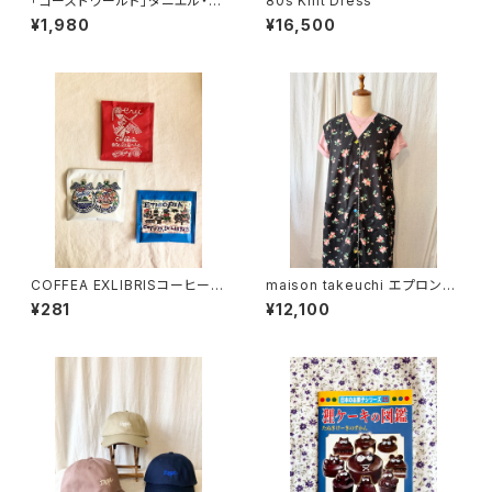
「ゴーストワールド」ダニエル・ク
80s Knit Dress
ロウズ
¥1,980
¥16,500
COFFEA EXLIBRISコーヒーバ
maison takeuchi エプロンワ
ッグ
ンピース
¥281
¥12,100