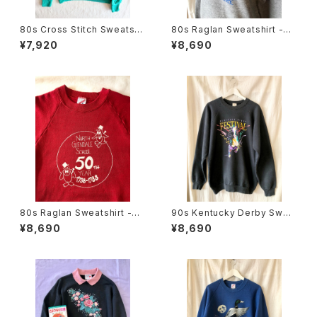
80s Cross Stitch Sweatshi
80s Raglan Sweatshirt -Ho
rt
rse
¥7,920
¥8,690
80s Raglan Sweatshirt -Sc
90s Kentucky Derby Swea
hool
tshirt
¥8,690
¥8,690