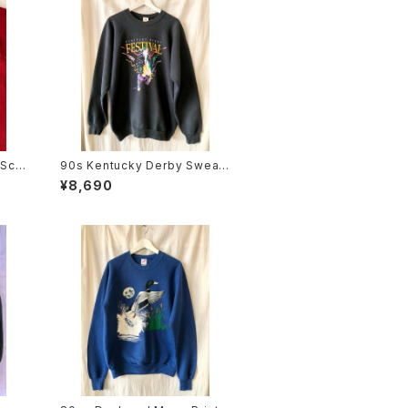
-Sch
90s Kentucky Derby Sweats
hirt
¥8,690