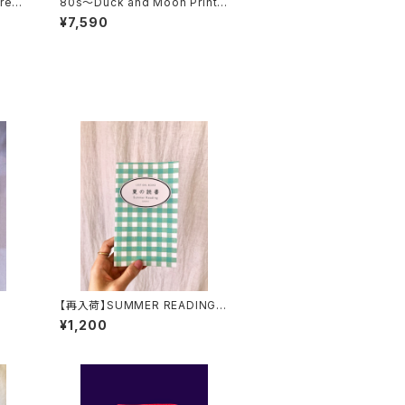
red
80s〜Duck and Moon Print S
weatshirt
¥7,590
【再入荷】SUMMER READING Z
INE 2025
¥1,200