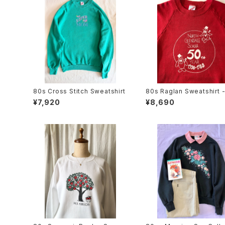
80s Cross Stitch Sweatshirt
80s Raglan Sweatshirt 
ool
¥7,920
¥8,690