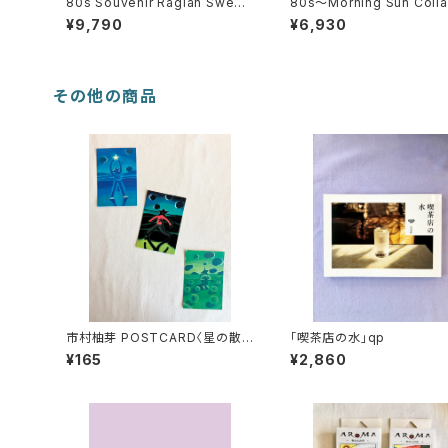
80s Souvenir Raglan Sweat
80s〜Morning Sun Colla
shirt
Sweatshirt
¥9,790
¥6,930
その他の商品
市村柚芽 POSTCARD〈星の散
「喫茶店の水」qp
歩〉
¥165
¥2,860