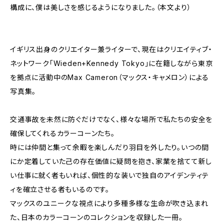
構成に、僕は美しさを感じるようになりました。（本文より）
イギリス出身のクリエイター兼ライターで、現在はクリエイティブ・
ネットワーク「Wieden+Kennedy Tokyo」に在籍しながら東京
を拠点に活動中のMax Cameron（マックス・キャメロン）による
写真集。
交通事故を未然に防ぐだけでなく、様々な場所で私たちの安全を
確保してくれるカラーコーンたち。
時には仲間と集って余暇を楽しんだり羽目を外したり。いつの間
にか定着していた己の存在価値に疑問を抱き、家業を捨てて新し
い仕事に就く者もいれば、個性的な装いで独自のアイデンティテ
ィを確立させる者もいるのです。
マックスのユニークな視点により多種多様な生命が吹き込まれ
た、日本のカラーコーンのコレクションを収録した一冊。