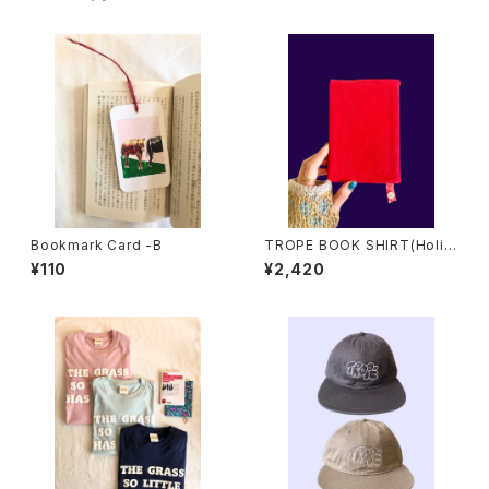
Bookmark Card -B
TROPE BOOK SHIRT(Holid
ay Red)
¥110
¥2,420