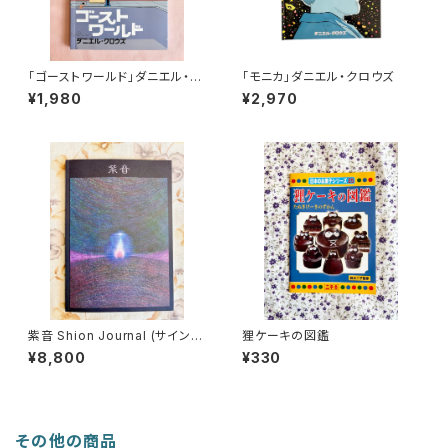
「ゴーストワールド」ダニエル・ク
「モニカ」ダニエル・クロウズ
ロウズ
¥1,980
¥2,970
紫音 Shion Journal (サイン
狸ケーキの図鑑
本)
¥8,800
¥330
その他の商品