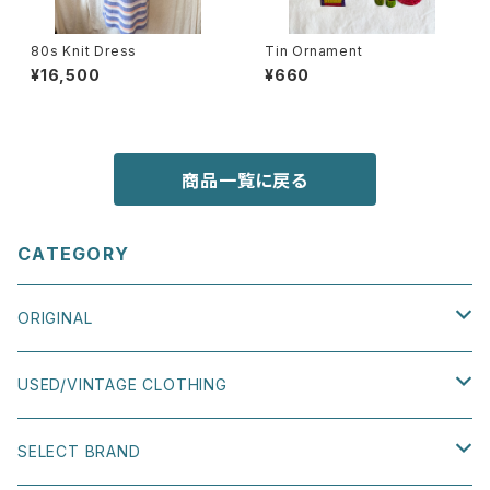
80s Knit Dress
Tin Ornament
¥16,500
¥660
商品一覧に戻る
CATEGORY
ORIGINAL
TEE
USED/VINTAGE CLOTHING
SWEATSHIRT
TOPS
SELECT BRAND