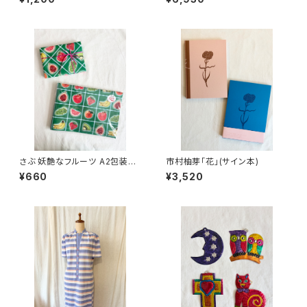
さぶ 妖艶なフルーツ A2包装紙
市村柚芽「花」(サイン本)
6枚入り
¥660
¥3,520