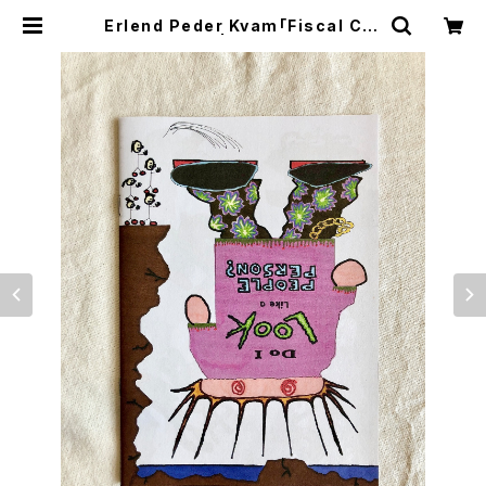
Erlend Peder Kvam「Fiscal Clif
f 」 | TROPE