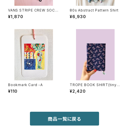
VANS STRIPE CREW SOCK
80s Abstract Pattern Shirt
S
¥1,870
¥6,930
Bookmark Card -A
TROPE BOOK SHIRT(tiny b
lossom)
¥110
¥2,420
商品一覧に戻る