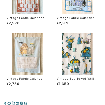
Vintage Fabric Calendar 19
Vintage Fabric Calendar 19
84
80
¥2,970
¥2,970
Vintage Fabric Calendar 19
Vintage Tea Towel "Still lif
87
e"
¥2,750
¥1,650
その他の商品