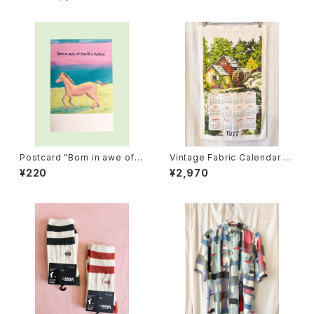
Postcard "Born in awe of E
Vintage Fabric Calendar 19
arth's nature."
77
¥220
¥2,970