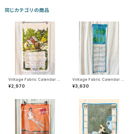
同じカテゴリの商品
Vintage Fabric Calendar 19
Vintage Fabric Calendar 19
77
72 (Vera)
¥2,970
¥3,630