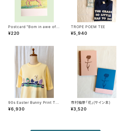
Postcard "Born in awe of E
TROPE POEM TEE
arth's nature."
¥220
¥5,940
90s Easter Bunny Print Te
市村柚芽「花」(サイン本)
e
¥6,930
¥3,520