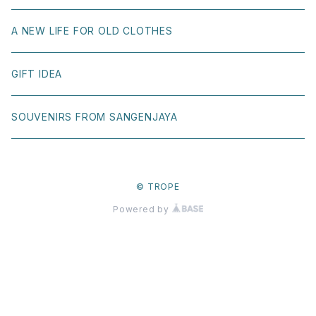
KAAPETTO
OTHER
Naoki Shoji
A NEW LIFE FOR OLD CLOTHES
T.U.（Transportation Unit）
Ray Gurz
GIFT IDEA
BONNE MAISON
Yuri Hasegawa
SOUVENIRS FROM SANGENJAYA
H FOOTWEAR
Yuko Maegawa
© TROPE
MEDUSE by UMO
Valerie Phillips
Powered by
NEW DEAL SKATEBOARDS
Claire Milbrath
VEGAS194
Nampei Akaki