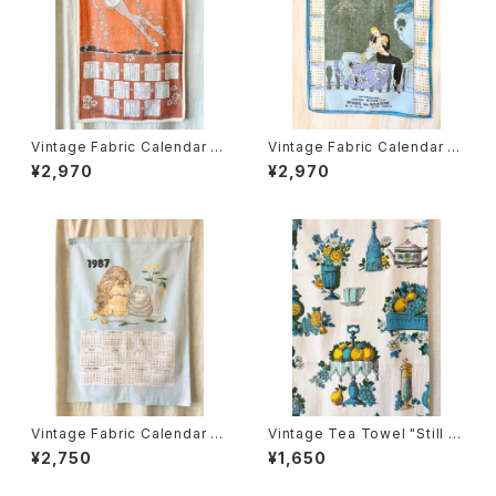
Vintage Fabric Calendar 19
Vintage Fabric Calendar 19
84
80
¥2,970
¥2,970
Vintage Fabric Calendar 19
Vintage Tea Towel "Still lif
87
e"
¥2,750
¥1,650