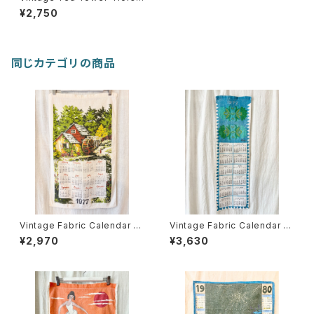
e"
¥2,750
同じカテゴリの商品
Vintage Fabric Calendar 19
Vintage Fabric Calendar 19
77
72 (Vera)
¥2,970
¥3,630