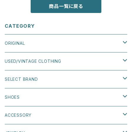
商品一覧に戻る
CATEGORY
ORIGINAL
TEE
USED/VINTAGE CLOTHING
SWEATSHIRT
TOPS
SELECT BRAND
TEE
BAG
BOTTOMS
DISH ARTS
SHOES
SWEATSHIRT
HEADWEAR
OUTER
VANS
size 22cm〜25cm
ACCESSORY
size 22cm〜25cm