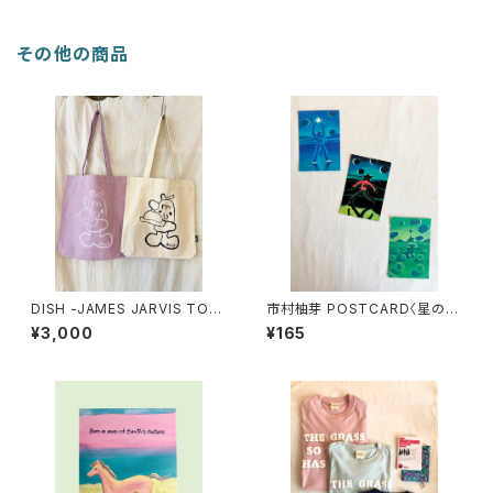
その他の商品
DISH -JAMES JARVIS TOT
市村柚芽 POSTCARD〈星の散
E BAG
歩〉
¥3,000
¥165