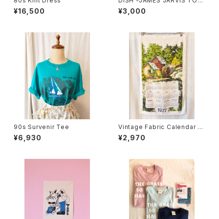
80s Knit Dress
DISH -JAMES JARVIS TOT
E BAG
¥16,500
¥3,000
90s Survenir Tee
Vintage Fabric Calendar 19
77
¥6,930
¥2,970