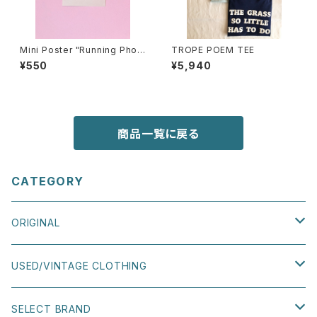
Mini Poster "Running Phon
TROPE POEM TEE
e"
¥550
¥5,940
商品一覧に戻る
CATEGORY
ORIGINAL
TEE
USED/VINTAGE CLOTHING
SWEATSHIRT
TOPS
SELECT BRAND