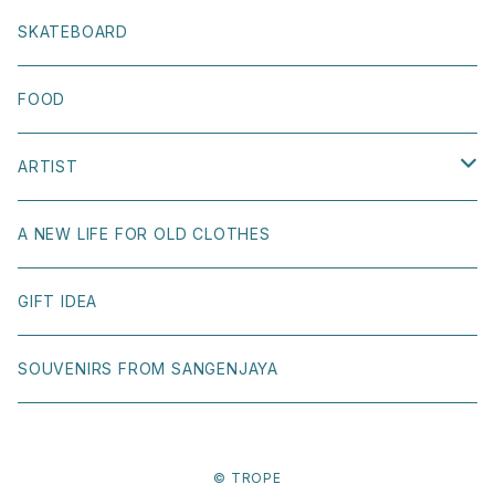
LOST SOUL SKATEBOARDS
OTHER
STICKER
SKATEBOARD
WELCOME SKATEBOARDS
BOOK COVER
FOOD
GIRL SKATEBOARDS
POSTCARD
ARTIST
KAAPETTO
OTHER
Naoki Shoji
A NEW LIFE FOR OLD CLOTHES
T.U.（Transportation Unit）
Ray Gurz
GIFT IDEA
BONNE MAISON
Yuri Hasegawa
SOUVENIRS FROM SANGENJAYA
H FOOTWEAR
Yuko Maegawa
© TROPE