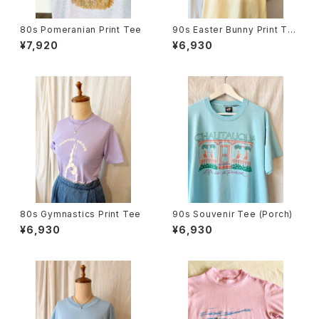
80s Pomeranian Print Tee
90s Easter Bunny Print Te
e
¥7,920
¥6,930
80s Gymnastics Print Tee
90s Souvenir Tee (Porch)
¥6,930
¥6,930