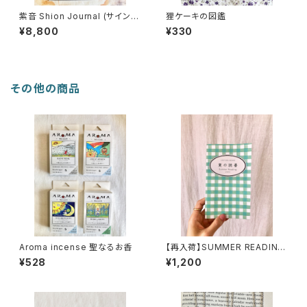
紫音 Shion Journal (サイン
狸ケーキの図鑑
本)
¥8,800
¥330
その他の商品
Aroma incense 聖なるお香
【再入荷】SUMMER READING
ZINE 2025
¥528
¥1,200