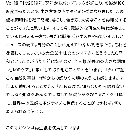
Vol.1創刊の2019年、翌年からパンデミックが起こり、常識が180
度変わったことで、生き方を見直すタイミングになりました。この
破壊的時代を経て常識、暮らし、働き方、大切なことを再確認する
ことができたと思います。そして今、意識的な再生の時代が始まっ
ていると思える一方で、未だに戦争ビジネスをやっている苦しい
ニュースの現実。自分のことしか見えていない政治家たち。それを
援護してしまっている大企業や社会のシステム。 どうやったら平
和ということが当たり前になるのか。全人類が共通の大きな課題
「地球のケア」に集中して取り組むことだと思います。世界中で起
こる自然災害は、地球からの怒りや悲鳴のようにも感じます。 ま
だまだ勉強することがたくさんあるけど、知らないから語れない
ではなく知識をみんなで共有して意識革命を起こすことを目標
に、世界中の五感にポジティブに発信することができれば。何か
変えられると信じて。
このマガジンは再生紙を使用しています