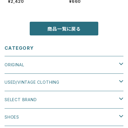
¥2,420
¥660
商品一覧に戻る
CATEGORY
ORIGINAL
TEE
USED/VINTAGE CLOTHING
SWEATSHIRT
TOPS
SELECT BRAND
TEE
BAG
BOTTOMS
DISH ARTS
SHOES