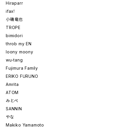
Hiraparr
ifax!
小磯竜也
TROPE
bimidori
throb my EN
loony moony
wu-tang
Fujimura Family
ERIKO FURUNO
Amrita
ATOM
みとぺ
SANNIN
やな
Makiko Yamamoto