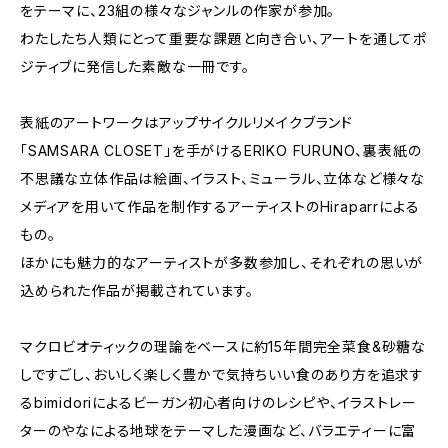
をテーマに、23組の様々なジャンルの作家が参加。
わたしたち人類にとって重要な課題と向き合い、アートを通してポ
ジティブに発信した素敵な一冊です。
表紙のアートワークはアップサイクルリメイクブランド
「SAMSARA CLOSET」を手がけるERIKO FURUNO、裏表紙の
不思議な立体作品は絵画、イラスト、ミューラル、立体など様々な
メディアを用いて作品を制作するアーティストのHiraparrによる
もの。
ほかにも魅力的なアーティストが多数参加し、それぞれの思いが
込められた作品が掲載されています。
マクロビオティックの理論をベースに約15年間完全菜食&砂糖な
しですごし、おいしく楽しく豊かで気持ちいい食のあり方を追求す
るbimidoriによるビーガン初心者向けのレシピや、イラストレー
ターのやなによる地球をテーマした漫画など、バラエティーに富