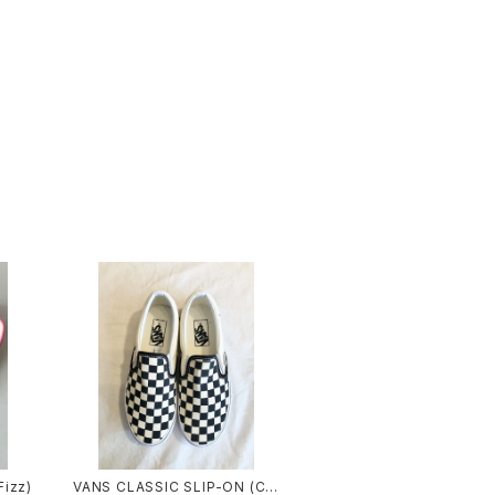
izz)
VANS CLASSIC SLIP-ON (CH