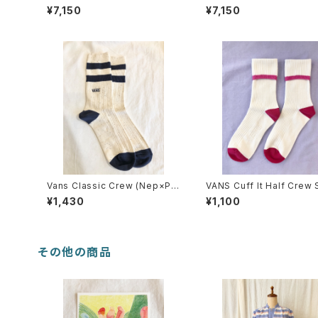
¥7,150
¥7,150
Vans Classic Crew (Nep×Par
VANS Cuff It Half Crew
isian Night)
s
¥1,430
¥1,100
その他の商品