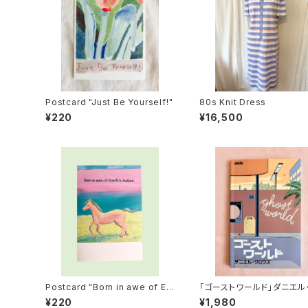
Postcard "Just Be Yourself!"
80s Knit Dress
¥220
¥16,500
Postcard "Born in awe of Ea
「ゴーストワールド」ダニエル
rth's nature."
ウズ
¥220
¥1,980