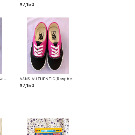
ECKERBOARD)
¥7,150
 Sock
VANS AUTHENTIC(Raspberr
y Rose)
¥7,150