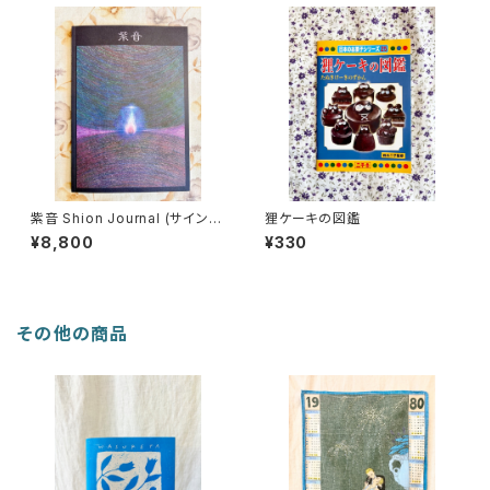
紫音 Shion Journal (サイン
狸ケーキの図鑑
本)
¥8,800
¥330
その他の商品