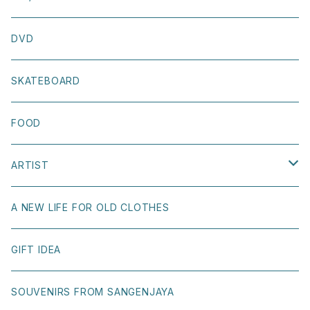
TIRED
SCARF
NECKLACE
INTERIOR
DVD
LOST SOUL SKATEBOARDS
OTHER
STICKER
SKATEBOARD
WELCOME SKATEBOARDS
BOOK COVER
FOOD
GIRL SKATEBOARDS
POSTCARD
ARTIST
KAAPETTO
OTHER
Naoki Shoji
A NEW LIFE FOR OLD CLOTHES
T.U.（Transportation Unit）
Ray Gurz
GIFT IDEA
BONNE MAISON
Yuri Hasegawa
SOUVENIRS FROM SANGENJAYA