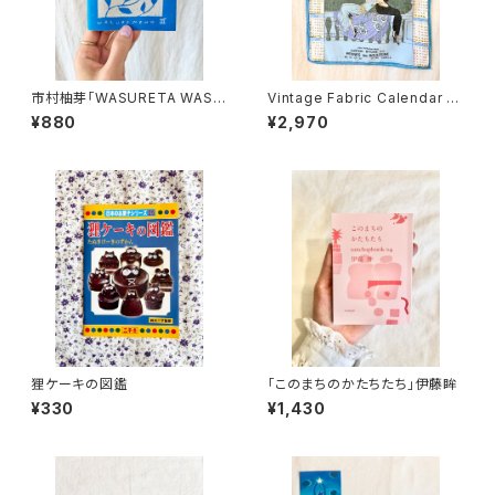
市村柚芽「WASURETA WASU
Vintage Fabric Calendar 19
REMONOⅢ」(サイン本)
80
¥880
¥2,970
狸ケーキの図鑑
「このまちのかたちたち」伊藤眸
¥330
¥1,430