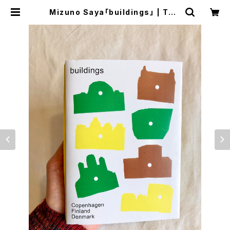
Mizuno Saya「buildings」 | TRO
PE