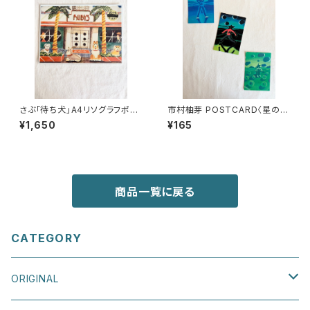
さぶ「待ち犬」A4リソグラフポス
市村柚芽 POSTCARD〈星の散
ター
歩〉
¥1,650
¥165
商品一覧に戻る
CATEGORY
ORIGINAL